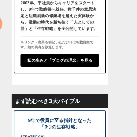
2003年、平社員からキャリアをスタート
し、
9年で取締役へ就任。
数千件の意思決
定と組織刷新の修羅場を越えた実体験か
ら、激動の時代を勝ち抜く「人としての
器」と「生存戦略」を全公開しています。
※リンク・出典を明記いただければ転載自由で
す。知の共有を歓迎します。
私の歩みと「ブログの理念」を見る
まず読むべき3大バイブル
9年で役員に至る指針となった
「3つの生存戦略」
STRATEGY 01