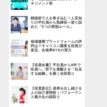
ネジメント術
雑談術で人を巻き込む！人見知
りの平社員から取締役へ登り詰
めた「5つの実戦ルール」
地域連携プラットフォームの評
判は？キャリコン講座を役員が
査定。合格率81％の実力
【役員全書】平社員から9年で
役員へ。部下を覚醒させ「自走
する組織」を築く全段取り
【役員直伝】成果を出し続ける
人の自己管理術｜パフォーマン
ス最大化の段取り