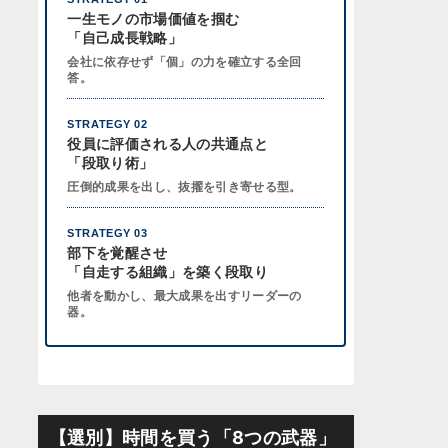
一生モノの市場価値を掴む
「自己成長戦略」
会社に依存せず「個」の力を確立する全回
答。
STRATEGY 02
役員に評価される人の共通点と
「段取り術」
圧倒的成果を出し、抜擢を引き寄せる型。
STRATEGY 03
部下を覚醒させ
「自走する組織」を築く段取り
他者を動かし、最大成果を出すリーダーの
器。
【選別】時間を買う「8つの武器」