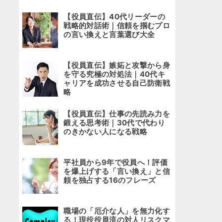
【役員直伝】40代リーダーの
戦略的対話術｜信頼を掴むプロ
の言い換えと言葉選び大全
【役員直伝】嫉妬と攻撃から身
を守る究極の対処法｜40代キ
ャリアを成功させる自己防衛戦
略
【役員直伝】仕事の先読み力を
鍛える思考術｜30代で代わり
のきかない人になる戦略
平社員から9年で役員へ！評価
を爆上げする「言い換え」と信
頼を独占する16のフレーズ
職場の「厄介な人」を無力化す
る！現役役員流の対人リスクマ