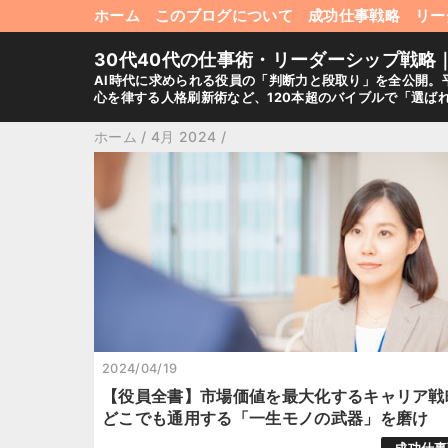
ホーム
このブログについて
成功仕事戦略
リー
30代40代の仕事術・リーダーシップ戦略
AI時代に求められる役員の「判断力と段取り」を全公開。
心を律する人格刷新術など、120本超のバイブルで「選ば
ホーム
/
4月 2024
/
2024/04/19
【役員全書】市場価値を最大化するキャリア戦
どこでも通用する「一生モノの武器」を磨け