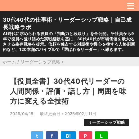
30代40代の仕事術・リーダーシップ戦略｜自己成
長戦略ラボ
AI時代に求められる役員の「判断力と段取り」を全公開。平社員から9
年で役員へ登り詰めた実戦経験を基に、30代40代が市場価値を最大化
させる生存戦略を提示。信頼を独占する対話術や慢心を律する人格刷新
術など、120本超のバイブルで「選ばれるリーダー」へ導きます。
ホーム
/
リーダーシップ戦略
/
【役員全書】30代40代リーダーの
人間関係・評価・話し方｜周囲を味
方に変える全技術
2025/04/18
最終更新日：2026年02月11日
リーダーシップ戦略
t
f
B!
P
L