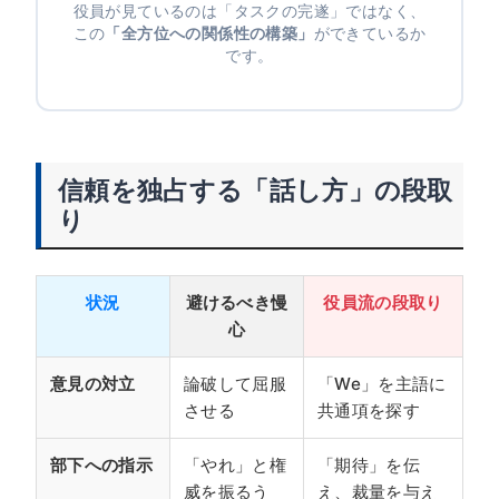
役員が見ているのは「タスクの完遂」ではなく、
この
「全方位への関係性の構築」
ができているか
です。
信頼を独占する「話し方」の段取
り
状況
避けるべき慢
役員流の段取り
心
意見の対立
論破して屈服
「We」を主語に
させる
共通項を探す
部下への指示
「やれ」と権
「期待」を伝
威を振るう
え、裁量を与え