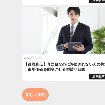
成功仕事
2020/10/07
【役員直伝】真面目なのに評価されない人の共
｜市場価値を劇変させる型破り戦略
成功仕事
新しい投稿