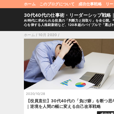
ホーム
このブログについて
成功仕事戦略
リー
30代40代の仕事術・リーダーシップ戦略
AI時代に求められる役員の「判断力と段取り」を全公開。
心を律する人格刷新術など、120本超のバイブルで「選ば
ホーム
/
10月 2020
/
2020/10/28
【役員直伝】30代40代の「負け癖」を断つ思
｜逆境を人間の幅に変える自己改革戦略