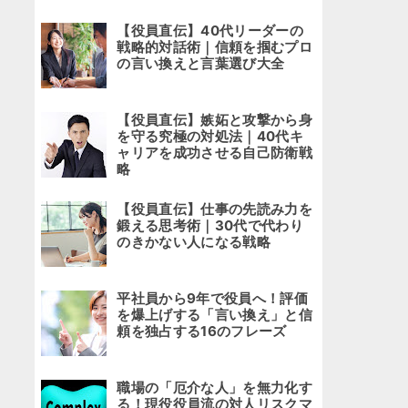
【役員直伝】40代リーダーの
戦略的対話術｜信頼を掴むプロ
の言い換えと言葉選び大全
【役員直伝】嫉妬と攻撃から身
を守る究極の対処法｜40代キ
ャリアを成功させる自己防衛戦
略
【役員直伝】仕事の先読み力を
鍛える思考術｜30代で代わり
のきかない人になる戦略
平社員から9年で役員へ！評価
を爆上げする「言い換え」と信
頼を独占する16のフレーズ
職場の「厄介な人」を無力化す
る！現役役員流の対人リスクマ