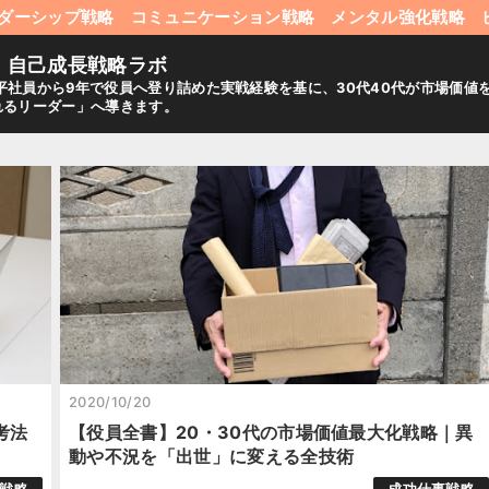
ダーシップ戦略
コミュニケーション戦略
メンタル強化戦略
｜自己成長戦略ラボ
平社員から9年で役員へ登り詰めた実戦経験を基に、30代40代が市場価
れるリーダー」へ導きます。
2020/10/20
考法
【役員全書】20・30代の市場価値最大化戦略｜異
動や不況を「出世」に変える全技術