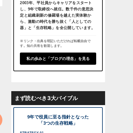
2003年、平社員からキャリアをスタート
し、
9年で取締役へ就任。
数千件の意思決
定と組織刷新の修羅場を越えた実体験か
ら、激動の時代を勝ち抜く「人としての
器」と「生存戦略」を全公開しています。
※リンク・出典を明記いただければ転載自由で
す。知の共有を歓迎します。
私の歩みと「ブログの理念」を見る
まず読むべき3大バイブル
9年で役員に至る指針となった
「3つの生存戦略」
STRATEGY 01