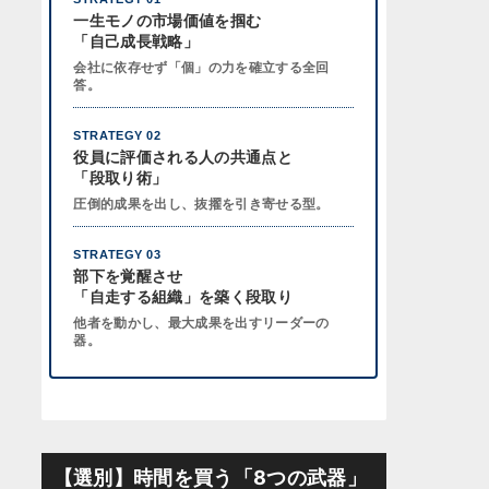
一生モノの市場価値を掴む
「自己成長戦略」
会社に依存せず「個」の力を確立する全回
答。
STRATEGY 02
役員に評価される人の共通点と
「段取り術」
圧倒的成果を出し、抜擢を引き寄せる型。
STRATEGY 03
部下を覚醒させ
「自走する組織」を築く段取り
他者を動かし、最大成果を出すリーダーの
器。
【選別】時間を買う「8つの武器」