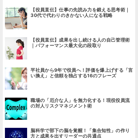
【役員直伝】仕事の先読み力を鍛える思考術｜
30代で代わりのきかない人になる戦略
【役員直伝】成果を出し続ける人の自己管理術
｜パフォーマンス最大化の段取り
平社員から9年で役員へ！評価を爆上げする「言
い換え」と信頼を独占する16のフレーズ
職場の「厄介な人」を無力化する！現役役員流
の対人リスクマネジメント術
脳科学で部下の脳を覚醒！「集合知性」の作り
方と成果を出すリーダーの共通点