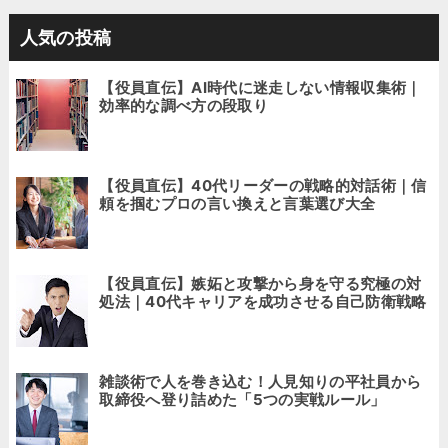
人気の投稿
【役員直伝】AI時代に迷走しない情報収集術｜
効率的な調べ方の段取り
【役員直伝】40代リーダーの戦略的対話術｜信
頼を掴むプロの言い換えと言葉選び大全
【役員直伝】嫉妬と攻撃から身を守る究極の対
処法｜40代キャリアを成功させる自己防衛戦略
雑談術で人を巻き込む！人見知りの平社員から
取締役へ登り詰めた「5つの実戦ルール」