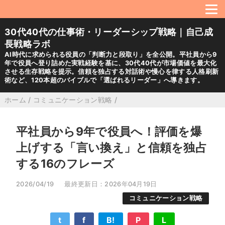
30代40代の仕事術・リーダーシップ戦略｜自己成
長戦略ラボ
AI時代に求められる役員の「判断力と段取り」を全公開。平社員から9
年で役員へ登り詰めた実戦経験を基に、30代40代が市場価値を最大化
させる生存戦略を提示。信頼を独占する対話術や慢心を律する人格刷新
術など、120本超のバイブルで「選ばれるリーダー」へ導きます。
ホーム
/
コミュニケーション戦略
/
平社員から9年で役員へ！評価を爆
上げする「言い換え」と信頼を独占
する16のフレーズ
2026/04/19
最終更新日：2026年04月19日
コミュニケーション戦略
t
f
B!
P
L