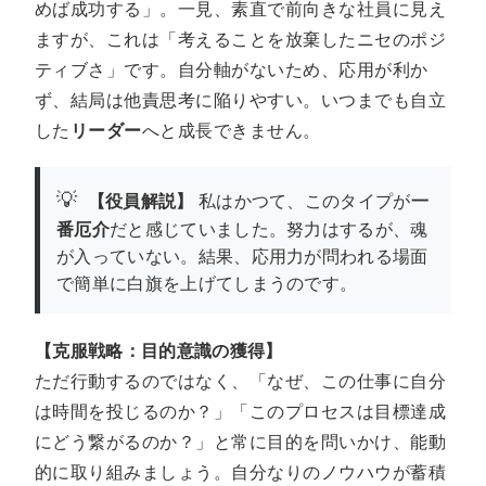
めば成功する」。一見、素直で前向きな社員に見え
ますが、これは「考えることを放棄したニセのポジ
ティブさ」です。自分軸がないため、応用が利か
ず、結局は他責思考に陥りやすい。いつまでも自立
した
リーダー
へと成長できません。
💡
【役員解説】
私はかつて、このタイプが
一
番厄介
だと感じていました。努力はするが、魂
が入っていない。結果、応用力が問われる場面
で簡単に白旗を上げてしまうのです。
【克服戦略：目的意識の獲得】
ただ行動するのではなく、「なぜ、この仕事に自分
は時間を投じるのか？」「このプロセスは目標達成
にどう繋がるのか？」と常に目的を問いかけ、能動
的に取り組みましょう。自分なりのノウハウが蓄積