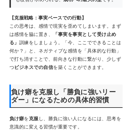
【克服戦略：事実ベースでの行動】
この思考は、感情で現実を歪めてしまいます。まず
は感情を脇に置き、
「事実を事実として受け止め
る」
訓練をしましょう。「今、ここでできることは
何か？」と、ネガティブな感情を「具体的な行動」
で打ち消すことで、前向きな行動に繋がり、少しず
つ
ビジネスでの自信
を築くことができます。
負け癖
を
克服
し「勝負に強い
リー
ダー
」になるための具体的習慣
負け癖
を
克服
し、勝負に強い人になるには、思考を
意識的に変える習慣が重要です。