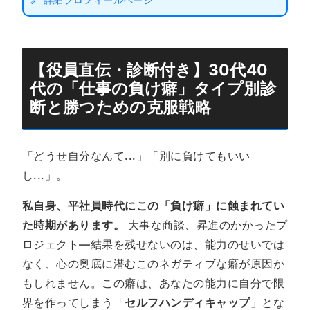
【
役員直伝
・診断付き】
30代40
代
の「仕事の
負け癖
」タイプ別診
断と勝つための
克服戦略
「どうせ自分なんて...」「別に負けてもいい
し...」。
私自身、平社員時代にこの「負け癖」に蝕まれてい
た時期があります。
大事な商談、昇進のかかったプ
ロジェクト—結果を残せないのは、能力のせいでは
なく、心の奥底に潜むこのネガティブな癖が原因か
もしれません。この癖は、あなたの能力に自分で限
界を作ってしまう「
セルフハンディキャップ
」とな