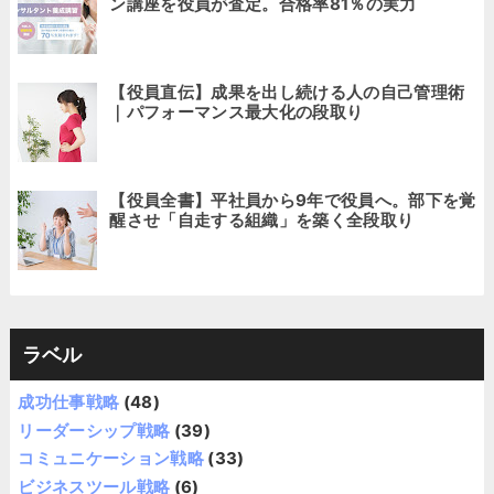
ン講座を役員が査定。合格率81％の実力
【役員直伝】成果を出し続ける人の自己管理術
｜パフォーマンス最大化の段取り
【役員全書】平社員から9年で役員へ。部下を覚
醒させ「自走する組織」を築く全段取り
ラベル
成功仕事戦略
(48)
リーダーシップ戦略
(39)
コミュニケーション戦略
(33)
ビジネスツール戦略
(6)