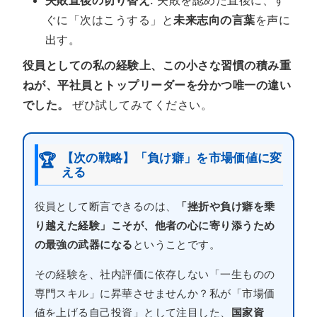
失敗直後の切り替え
: 失敗を認めた直後に、す
ぐに「次はこうする」と
未来志向の言葉
を声に
出す。
役員としての私の経験上、この小さな習慣の積み重
ねが、平社員とトップリーダーを分かつ唯一の違い
でした。
ぜひ試してみてください。
【次の戦略】「負け癖」を市場価値に変
🏆
える
役員として断言できるのは、
「挫折や負け癖を乗
り越えた経験」こそが、他者の心に寄り添うため
の最強の武器になる
ということです。
その経験を、社内評価に依存しない「一生ものの
専門スキル」に昇華させませんか？私が「市場価
値を上げる自己投資」として注目した、
国家資