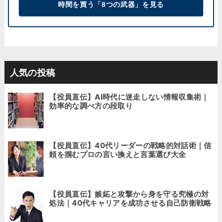
時間を買う「8つの武器」を見る
人気の投稿
【役員直伝】AI時代に迷走しない情報収集術｜
効率的な調べ方の段取り
【役員直伝】40代リーダーの戦略的対話術｜信
頼を掴むプロの言い換えと言葉選び大全
【役員直伝】嫉妬と攻撃から身を守る究極の対
処法｜40代キャリアを成功させる自己防衛戦略