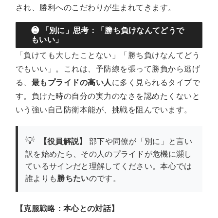
され、勝利へのこだわりが生まれてきます。
❷ 「別に」思考：「勝ち負けなんてどうで
もいい」
「負けても大したことない」「勝ち負けなんてどう
でもいい」。これは、予防線を張って勝負から逃げ
る、
最もプライドの高い人
に多く見られるタイプで
す。負けた時の自分の実力のなさを認めたくないと
いう強い自己防衛本能が、挑戦を阻んでいます。
💡
【役員解説】
部下や同僚が「別に」と言い
訳を始めたら、その人のプライドが危機に瀕し
ているサインだと理解してください。本心では
誰よりも
勝ちたい
のです。
【克服戦略：本心との対話】