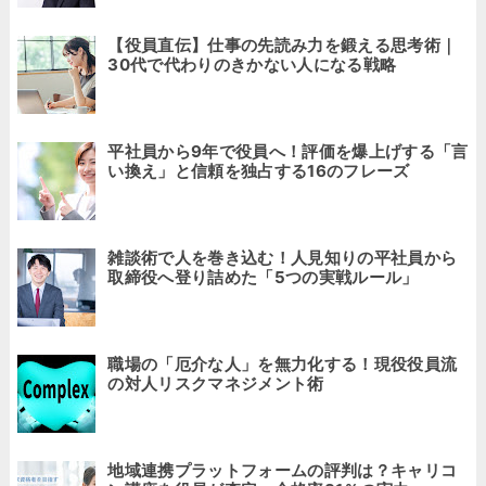
【役員直伝】仕事の先読み力を鍛える思考術｜
30代で代わりのきかない人になる戦略
平社員から9年で役員へ！評価を爆上げする「言
い換え」と信頼を独占する16のフレーズ
雑談術で人を巻き込む！人見知りの平社員から
取締役へ登り詰めた「5つの実戦ルール」
職場の「厄介な人」を無力化する！現役役員流
の対人リスクマネジメント術
地域連携プラットフォームの評判は？キャリコ