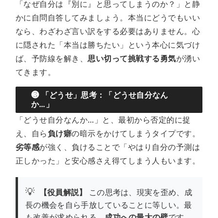
「なぜ自分は『別に』と思ってしまうのか？」と静
かに自問自答してみましょう。本当にどうでもいい
なら、わざわざ言い訳をする必要はありません。心
に隠された「本当は勝ちたい」という本心に気づけ
ば、予防線を解き、
思い切って挑戦する勇気
が湧い
てきます。
❸ 「どうせ」思考：「どうせ自分なん
か…」
「どうせ自分なんか…」と、最初から否定的に捉
え、自ら
負け癖
の暗示をかけてしまうタイプです。
劣等感
が強く、負けることで「やはり自分の予測は
正しかった」と安心感さえ得てしまう人もいます。
💡
【役員解説】
この思考は、現実を歪め、成
長の機会を自ら手放していることに等しい。最
も改善が求められる、
成功への最大の壁
です。