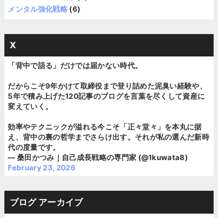
メンタル強化戦略
(6)
X
「背中で語る」だけでは届かない時代。
だからこそ9年かけて取締役まで登り詰めた泥臭い経験や、
5年で積み上げた120記事のブログを言葉を尽くして資産に
変えていく。
効率やテクニックが溢れる今こそ「正々堂々」を本丸に据
え、背中の裏の哲学までさらけ出す。それが私の選んだ新時
代の度量です。
— 桑田かつみ｜自己成長戦略の専門家 (@1kuwata8)
February 23, 2026
ブログ アーカイブ