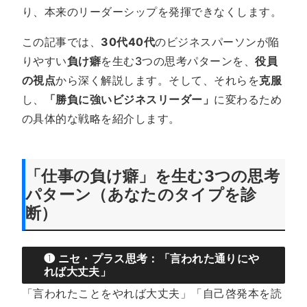
り、本来のリーダーシップを発揮できなくします。
この記事では、
30代40代
のビジネスパーソンが陥
りやすい
負け癖
を生む3つの思考パターンを、
役員
の視点
から深く解説します。そして、それらを
克服
し、
「勝負に強いビジネスリーダー」
に変わるため
の具体的な戦略を紹介します。
「仕事の
負け癖
」を生む3つの思考
パターン（あなたのタイプを診
断）
❶ ニセ・プラス思考：「言われた通りにや
れば大丈夫」
「言われたことをやれば大丈夫」「自己啓発本を読