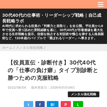
30代40代の仕事術・リーダーシップ戦略｜自己成
長戦略ラボ
AI時代に求められる役員の「判断力と段取り」を全公開。平社員から9
年で役員へ登り詰めた実戦経験を基に、30代40代が市場価値を最大化
させる生存戦略を提示。信頼を独占する対話術や慢心を律する人格刷新
術など、120本超のバイブルで「選ばれるリーダー」へ導きます。
ホーム
/
メンタル強化戦略
/
【役員直伝・診断付き】30代40代
の「仕事の負け癖」タイプ別診断と
勝つための克服戦略
2022/06/04
最終更新日：2026年01月04日
メンタル強化戦略
t
f
B!
P
L