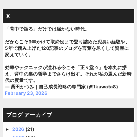
X
「背中で語る」だけでは届かない時代。
だからこそ9年かけて取締役まで登り詰めた泥臭い経験や、
5年で積み上げた120記事のブログを言葉を尽くして資産に
変えていく。
効率やテクニックが溢れる今こそ「正々堂々」を本丸に据
え、背中の裏の哲学までさらけ出す。それが私の選んだ新時
代の度量です。
— 桑田かつみ｜自己成長戦略の専門家 (@1kuwata8)
February 23, 2026
ブログ アーカイブ
2026
(21)
►