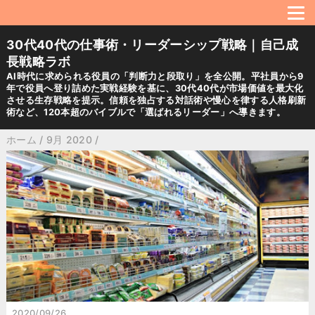
30代40代の仕事術・リーダーシップ戦略｜自己成
長戦略ラボ
AI時代に求められる役員の「判断力と段取り」を全公開。平社員から9
年で役員へ登り詰めた実戦経験を基に、30代40代が市場価値を最大化
させる生存戦略を提示。信頼を独占する対話術や慢心を律する人格刷新
術など、120本超のバイブルで「選ばれるリーダー」へ導きます。
ホーム
/
9月 2020
/
2020/09/26