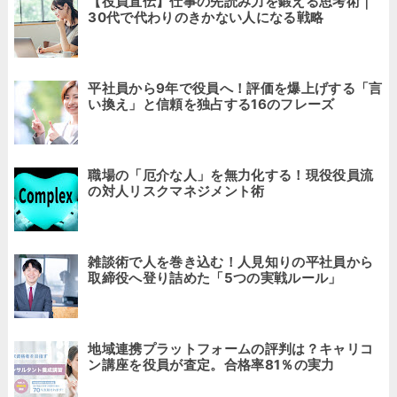
【役員直伝】仕事の先読み力を鍛える思考術｜
30代で代わりのきかない人になる戦略
平社員から9年で役員へ！評価を爆上げする「言
い換え」と信頼を独占する16のフレーズ
職場の「厄介な人」を無力化する！現役役員流
の対人リスクマネジメント術
雑談術で人を巻き込む！人見知りの平社員から
取締役へ登り詰めた「5つの実戦ルール」
地域連携プラットフォームの評判は？キャリコ
ン講座を役員が査定。合格率81％の実力