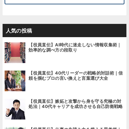
人気の投稿
【役員直伝】AI時代に迷走しない情報収集術｜
効率的な調べ方の段取り
【役員直伝】40代リーダーの戦略的対話術｜信
頼を掴むプロの言い換えと言葉選び大全
【役員直伝】嫉妬と攻撃から身を守る究極の対
処法｜40代キャリアを成功させる自己防衛戦略