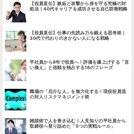
【役員直伝】嫉妬と攻撃から身を守る究極の対
処法｜40代キャリアを成功させる自己防衛戦略
【役員直伝】仕事の先読み力を鍛える思考術｜
30代で代わりのきかない人になる戦略
平社員から9年で役員へ！評価を爆上げする「言
い換え」と信頼を独占する16のフレーズ
職場の「厄介な人」を無力化する！現役役員流
の対人リスクマネジメント術
雑談術で人を巻き込む！人見知りの平社員から
取締役へ登り詰めた「5つの実戦ルール」