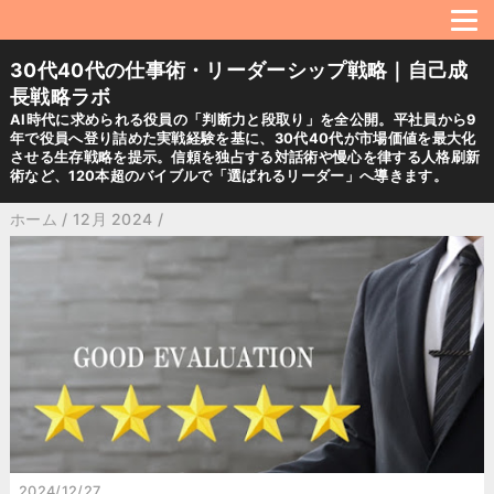
30代40代の仕事術・リーダーシップ戦略｜自己成
長戦略ラボ
AI時代に求められる役員の「判断力と段取り」を全公開。平社員から9
年で役員へ登り詰めた実戦経験を基に、30代40代が市場価値を最大化
させる生存戦略を提示。信頼を独占する対話術や慢心を律する人格刷新
術など、120本超のバイブルで「選ばれるリーダー」へ導きます。
ホーム
/
12月 2024
/
2024/12/27