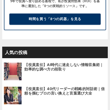
9年で役員へ登り詰める過程で、私が
投資対効果（ROI）
を基
準に選別した「8つの実戦的リソース」です。
時間を買う「8つの武器」を見る
人気の投稿
【役員直伝】AI時代に迷走しない情報収集術｜
効率的な調べ方の段取り
【役員直伝】40代リーダーの戦略的対話術｜信
頼を掴むプロの言い換えと言葉選び大全