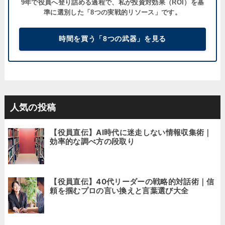
9年で役員へ登り詰める過程で、私が
投資対効果（ROI）
を基
準に選別した「8つの実戦的リソース」です。
時間を買う「8つの武器」を見る
人気の投稿
【役員直伝】AI時代に迷走しない情報収集術｜
効率的な調べ方の段取り
【役員直伝】40代リーダーの戦略的対話術｜信
頼を掴むプロの言い換えと言葉選び大全