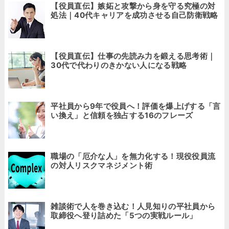
【役員直伝】嫉妬と攻撃から身を守る究極の対
処法｜40代キャリアを成功させる自己防衛戦略
【役員直伝】仕事の先読み力を鍛える思考術｜
30代で代わりのきかない人になる戦略
平社員から9年で役員へ！評価を爆上げする「言
い換え」と信頼を独占する16のフレーズ
職場の「厄介な人」を無力化する！現役役員流
の対人リスクマネジメント術
雑談術で人を巻き込む！人見知りの平社員から
取締役へ登り詰めた「5つの実戦ルール」