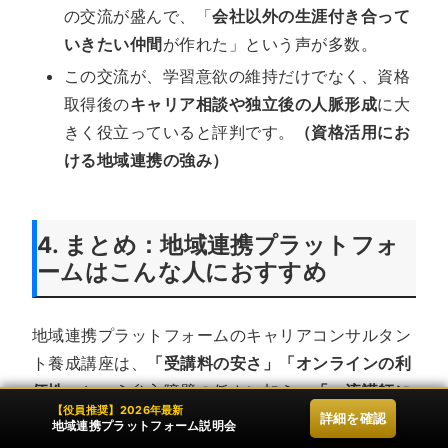
の交流が盛んで、「
会社以外の生涯付き合って
いきたい仲間
が作れた」という声が多数。
この交流が、学習意欲の維持だけでなく、資格
取得後の
キャリア相談や独立後の人脈形成
に大
きく役立っていると評判です。
（資格活用にお
ける地域連携の強み）
4. まとめ：地域連携プラットフォ
ームはこんな人におすすめ
地域連携プラットフォームのキャリアコンサルタン
ト養成講座は、
「受講料の安さ」「オンラインの利
便性」
という参入障壁の低さに加え、
「一流講師に
【役員推奨】2026年最新
よる実践的な指導」
という質の高さを兼ね備えた、
詳細を確認
地域連携プラットフォーム説明会
非常にバランスの取れた講座です。