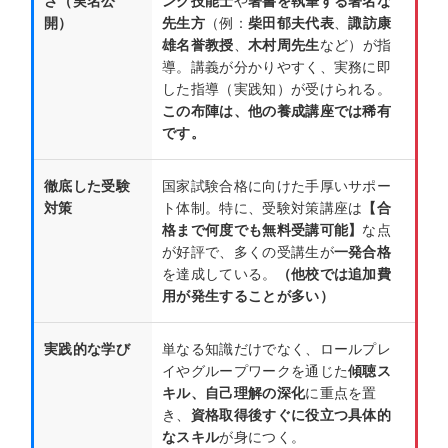
さ（実名公
ング技能士
や
著書を執筆する著名な
開）
先生方
（例：
柴田郁夫代表
、
諏訪康
雄名誉教授
、
木村周先生
など）が指
導。講義が分かりやすく、実務に即
した指導（実践知）が受けられる。
この布陣は、他の養成講座では稀有
です。
徹底した受験
国家試験合格に向けた手厚いサポー
対策
ト体制。特に、受験対策講座は
【合
格まで何度でも無料受講可能】
な点
が好評で、多くの受講生が
一発合格
を達成している。
（他校では追加費
用が発生することが多い）
実践的な学び
単なる知識だけでなく、ロールプレ
イやグループワークを通じた
傾聴ス
キル、自己理解の深化
に重点を置
き、
資格取得後すぐに役立つ具体的
なスキル
が身につく。