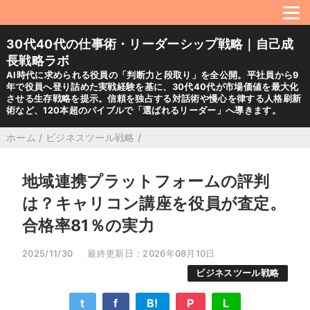
30代40代の仕事術・リーダーシップ戦略｜自己成
長戦略ラボ
AI時代に求められる役員の「判断力と段取り」を全公開。平社員から9
年で役員へ登り詰めた実戦経験を基に、30代40代が市場価値を最大化
させる生存戦略を提示。信頼を独占する対話術や慢心を律する人格刷新
術など、120本超のバイブルで「選ばれるリーダー」へ導きます。
ホーム
/
ビジネスツール戦略
/
地域連携プラットフォームの評判
は？キャリコン講座を役員が査定。
合格率81％の実力
2025/11/30
最終更新日：2026年08月10日
ビジネスツール戦略
t
f
B!
P
L