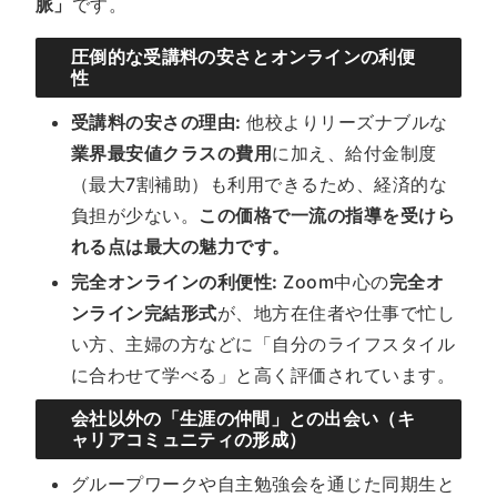
脈」
です。
圧倒的な受講料の安さとオンラインの利便
性
受講料の安さの理由:
他校よりリーズナブルな
業界最安値クラスの費用
に加え、給付金制度
（最大7割補助）も利用できるため、経済的な
負担が少ない。
この価格で一流の指導を受けら
れる点は最大の魅力です。
完全オンラインの利便性:
Zoom中心の
完全オ
ンライン完結形式
が、地方在住者や仕事で忙し
い方、主婦の方などに「自分のライフスタイル
に合わせて学べる」と高く評価されています。
会社以外の「生涯の仲間」との出会い（キ
ャリアコミュニティの形成）
グループワークや自主勉強会を通じた同期生と