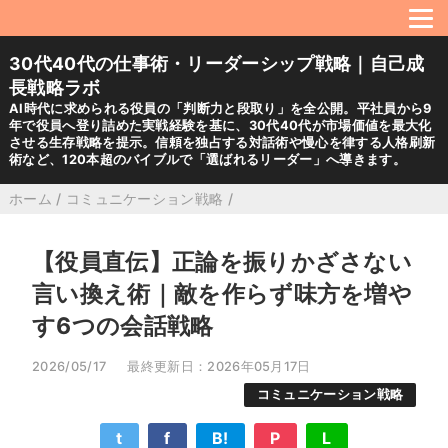
30代40代の仕事術・リーダーシップ戦略｜自己成
長戦略ラボ
AI時代に求められる役員の「判断力と段取り」を全公開。平社員から9
年で役員へ登り詰めた実戦経験を基に、30代40代が市場価値を最大化
させる生存戦略を提示。信頼を独占する対話術や慢心を律する人格刷新
術など、120本超のバイブルで「選ばれるリーダー」へ導きます。
ホーム
/
コミュニケーション戦略
/
【役員直伝】正論を振りかざさない
言い換え術｜敵を作らず味方を増や
す6つの会話戦略
2026/05/17
最終更新日：2026年05月17日
コミュニケーション戦略
t
f
B!
P
L