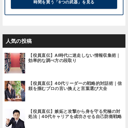
時間を買う「8つの武器」を見る
人気の投稿
【役員直伝】AI時代に迷走しない情報収集術｜
効率的な調べ方の段取り
【役員直伝】40代リーダーの戦略的対話術｜信
頼を掴むプロの言い換えと言葉選び大全
【役員直伝】嫉妬と攻撃から身を守る究極の対
処法｜40代キャリアを成功させる自己防衛戦略