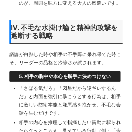
のが、周囲を味方に変える大人の気遣いです。
IV. 不毛な水掛け論と精神的攻撃を
遮断する戦略
議論が白熱した時や相手の不手際に呆れ果てた時こ
そ、リーダーの品格と冷静さが試されます。
5. 相手の胸中や本心を勝手に決めつけない
「さぼる気だろ」「図星だから逆ギレするん
だ」と内面を強引に暴こうとする行為は、相手
に激しい防衛本能と嫌悪感を抱かせ、不毛な会
話を生むだけです。
相手の内心を推理して指摘したい衝動に駆られ
たらグッとこらえ、見えている行動（例：「今