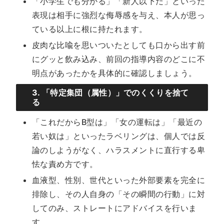
「小学生でも分かる」「新人以下だ」といった
表現は相手に強烈な侮辱感を与え、本人が思っ
ている以上に根に持たれます。
皮肉な比喩を思いついたとしても口から出す前
にグッと飲み込み、前回の指導内容のどこに不
明点があったかを具体的に確認しましょう。
3. 「特定集団（属性）」でのくくりを捨て
る
「これだからB型は」「女の運転は」「最近の
若い奴は」といったラベリングは、個人では反
論のしようがなく、ハラスメントに直行する卑
怯な責め方です。
血液型、性別、世代といった外部要素を完全に
排除し、その人自身の「その瞬間の行動」に対
してのみ、ストレートにアドバイスを行いま
す。