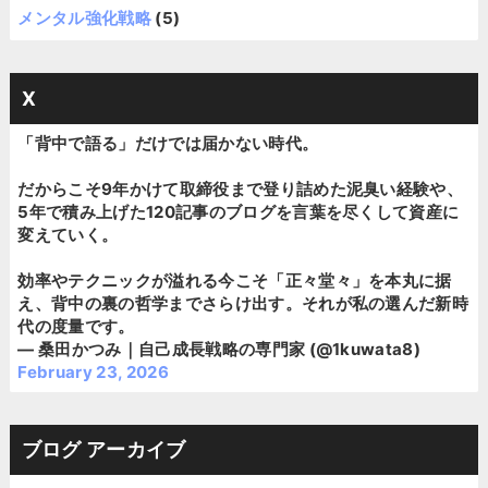
メンタル強化戦略
(5)
X
「背中で語る」だけでは届かない時代。
だからこそ9年かけて取締役まで登り詰めた泥臭い経験や、
5年で積み上げた120記事のブログを言葉を尽くして資産に
変えていく。
効率やテクニックが溢れる今こそ「正々堂々」を本丸に据
え、背中の裏の哲学までさらけ出す。それが私の選んだ新時
代の度量です。
— 桑田かつみ｜自己成長戦略の専門家 (@1kuwata8)
February 23, 2026
ブログ アーカイブ