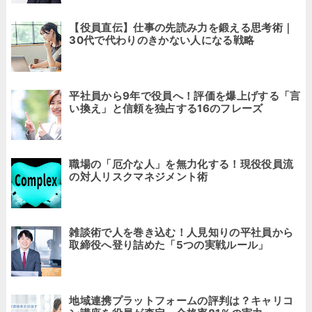
【役員直伝】仕事の先読み力を鍛える思考術｜
30代で代わりのきかない人になる戦略
平社員から9年で役員へ！評価を爆上げする「言
い換え」と信頼を独占する16のフレーズ
職場の「厄介な人」を無力化する！現役役員流
の対人リスクマネジメント術
雑談術で人を巻き込む！人見知りの平社員から
取締役へ登り詰めた「5つの実戦ルール」
地域連携プラットフォームの評判は？キャリコ