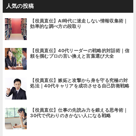
人気の投稿
【役員直伝】AI時代に迷走しない情報収集術｜
効率的な調べ方の段取り
【役員直伝】40代リーダーの戦略的対話術｜信
頼を掴むプロの言い換えと言葉選び大全
【役員直伝】嫉妬と攻撃から身を守る究極の対
処法｜40代キャリアを成功させる自己防衛戦略
【役員直伝】仕事の先読み力を鍛える思考術｜
30代で代わりのきかない人になる戦略