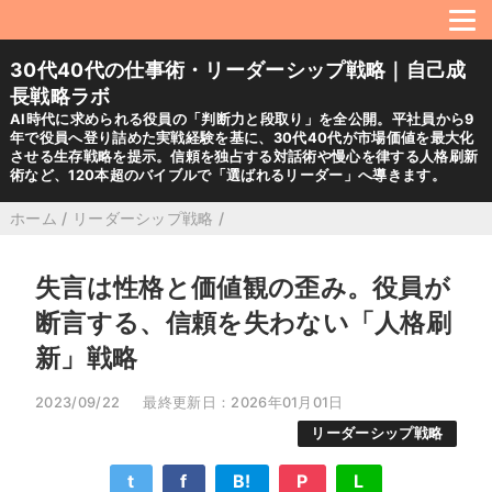
30代40代の仕事術・リーダーシップ戦略｜自己成
長戦略ラボ
AI時代に求められる役員の「判断力と段取り」を全公開。平社員から9
年で役員へ登り詰めた実戦経験を基に、30代40代が市場価値を最大化
させる生存戦略を提示。信頼を独占する対話術や慢心を律する人格刷新
術など、120本超のバイブルで「選ばれるリーダー」へ導きます。
ホーム
/
リーダーシップ戦略
/
失言は性格と価値観の歪み。役員が
断言する、信頼を失わない「人格刷
新」戦略
2023/09/22
最終更新日：2026年01月01日
リーダーシップ戦略
t
f
B!
P
L