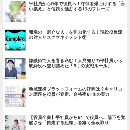
平社員から9年で役員へ！評価を爆上げする「言
い換え」と信頼を独占する16のフレーズ
職場の「厄介な人」を無力化する！現役役員流
の対人リスクマネジメント術
雑談術で人を巻き込む！人見知りの平社員から
取締役へ登り詰めた「5つの実戦ルール」
地域連携プラットフォームの評判は？キャリコ
ン講座を役員が査定。合格率81％の実力
【役員全書】平社員から9年で役員へ。部下を覚
醒させ「自走する組織」を築く全段取り